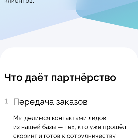
3
Вознаграждение до 100%
Размер партнёрского вознаграждения
зависит от статуса: партнеры
получают до 50% — от стоимости
проданных тарифов и до 100% —
от внедрений.
4
Максимальный тариф
ХайХаба — бесплатно
Бесплатно предоставляем тариф
«Энтерпрайз» на время партнерского
сотрудничества — для ваших целей или
демонстрации возможностей
платформы.