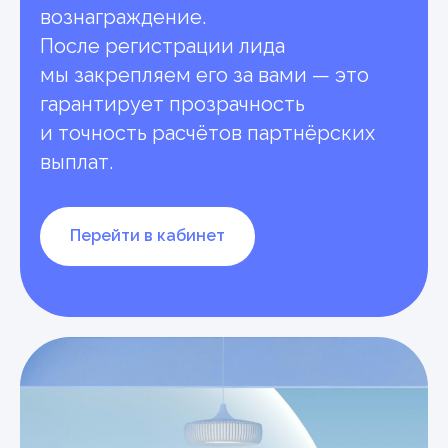
вознаграждение.
Наши партнёры
После регистрации лида
мы закрепляем его за вами — это
гарантирует прозрачность
и точность расчётов партнёрских
выплат.
Перейти в кабинет