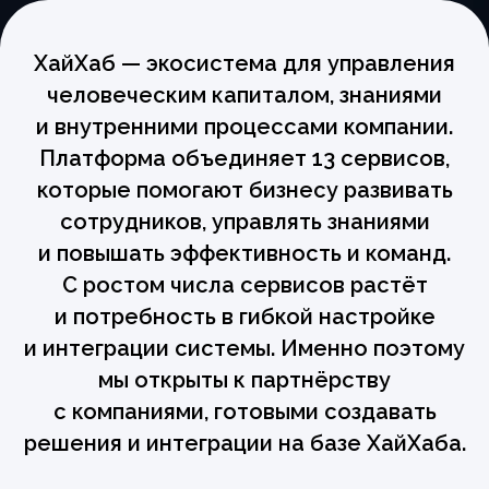
ХайХаб — экосистема для управления
человеческим капиталом, знаниями
и внутренними процессами компании.
Мы ищем партнёров!
Платформа объединяет 13 сервисов,
Всё чаще к нам приходят запросы
которые помогают бизнесу развивать
на внедрение ХайХаба разной степени
сотрудников, управлять знаниями
сложности — одним клиентам достаточно
просто показать, как пользоваться
и повышать эффективность и команд.
системой, другим — необходимо
С ростом числа сервисов растёт
полноценное коробочное внедрение
с несколькими интеграциями.
и потребность в гибкой настройке
и интеграции системы. Именно поэтому
Поэтому сейчас мы находимся в поиске
мы открыты к партнёрству
партнёров, которые готовы оказывать
услуги по настройке ХайХаба под запросы
с компаниями, готовыми создавать
клиентов.
решения и интеграции на базе ХайХаба.