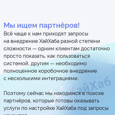
Что даёт партнёрство
с ХайХабом
1
Передача заказов
Мы делимся контактами лидов
из нашей базы — тех, кто уже прошёл
скоринг и готов к сотрудничеству
с ХайХабом.
2
Техническая поддержка
Наша команда окажет оперативную
поддержку по техническим вопросам
и поделится рекомендациями
по внедрениям ХайХаба.