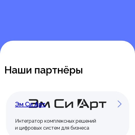
Название компании
Размер компании
Комментарий
Нажимая на кнопку «Отправить», я
даю
согласие
на обработку персональных
данных и подтверждаю, что принимаю
условия Политики обработки
*
персональных данных.
Эм Си Арт
Заказать демонстрацию
Интегратор комплексных решений
и цифровых систем для бизнеса