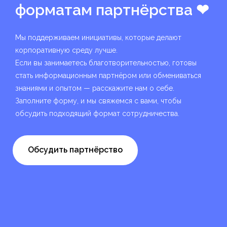
форматам партнёрства ❤︎
Мы поддерживаем инициативы, которые делают
Оставьте заявку
корпоративную среду лучше.
на партнёрство,
Если вы занимаетесь благотворительностью, готовы
стать информационным партнёром или обмениваться
и мы свяжемся
знаниями и опытом — расскажите нам о себе.
Заполните форму, и мы свяжемся с вами, чтобы
обсудить подходящий формат сотрудничества.
ФИО
*
Обсудить партнёрство
E-mail
*
Телефон
*