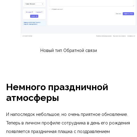
Размер компании
Комментарий
Новый тип Обратной связи
Нажимая на кнопку «Отправить», я
даю
согласие
на обработку персональных
данных и подтверждаю, что принимаю
условия Политики обработки
Немного праздничной
*
персональных данных.
атмосферы
Заказать демонстрацию
И напоследок небольшое, но очень приятное обновление.
Теперь в личном профиле сотрудника в день его рождения
появляется праздничная плашка с поздравлением