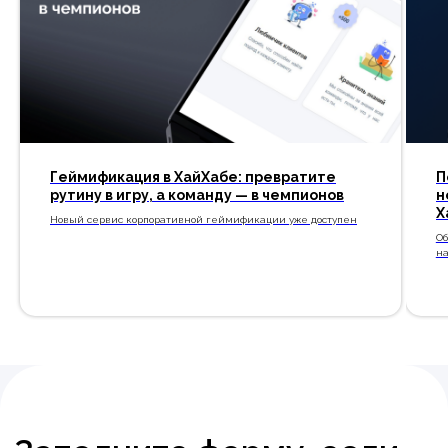
Геймификация в ХайХабе: превратите
П
рутину в игру, а команду — в чемпионов
н
Х
Новый сервис корпоративной геймификации уже доступен
Об
на