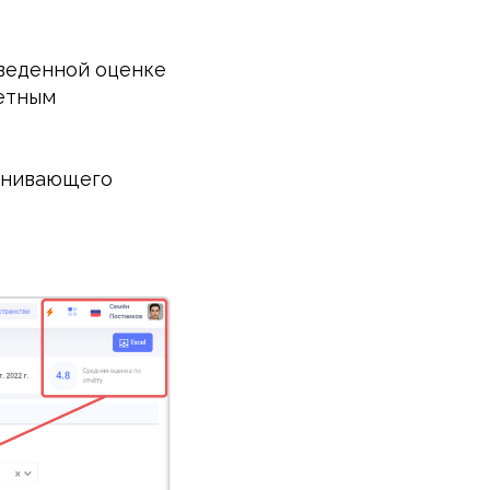
оведенной оценке
ретным
ценивающего