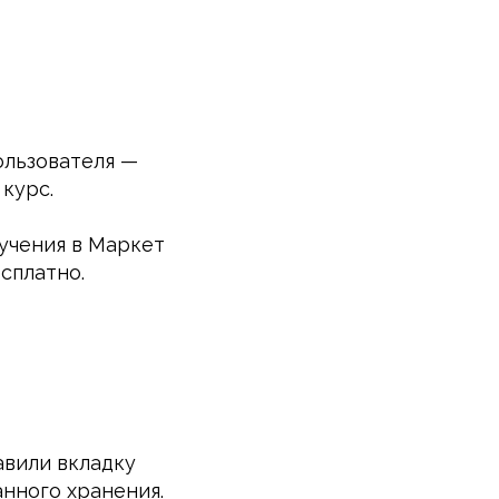
ользователя —
курс.
бучения в Маркет
сплатно.
вили вкладку
нного хранения.