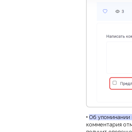
•
Об упоминании 
комментария отм
получит оповещен