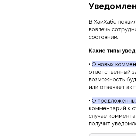
Уведомлен
В ХайХабе появи
вовлечь сотрудн
состоянии.
Какие типы уве
•
О новых коммен
ответственный з
возможность буд
или отвечает акт
•
О предложенных
комментарий к с
случае комментар
получит уведомл