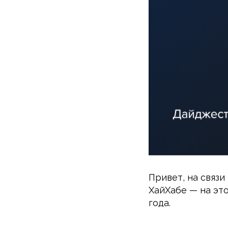
Привет, на связ
ХайХабе — на эт
года.