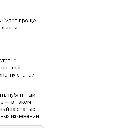
ь будет проще
уальном
статье,
на email — эта
многих статей
ить публичный
ье — в таком
ный за статью
ных изменений.