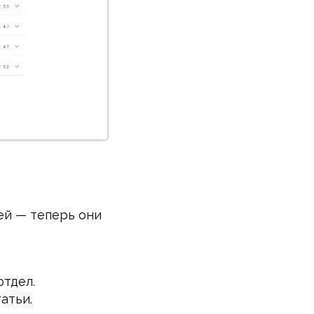
ей — теперь они
отдел.
атьи.