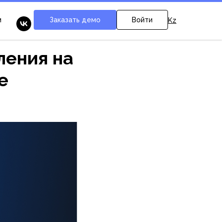
Заказать демо
Войти
м
Kz
ления на
е