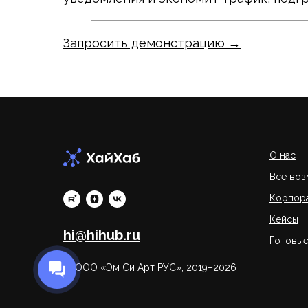
Запросить демонстрацию →
О нас
Все во
Корпора
Кейсы
hi@hihub.ru
Готовые
© ООО «Эм Си Арт РУС», 2019–2026