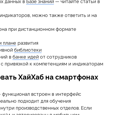
ых данных в
Базе знаний
— читайте статьи в
 индикаторов, можно также ответить и на
фона при дистанционном формате
м плане
развития
тивной
библиотеки
ний в
банке идей
от сотрудников
 с привязкой к компетенциям и индикаторам
овать ХайХаб на смартфонах
— функционал встроен в интерфейс
еально подходит для обучения
 внутри производственных отделов. Если
кс24 и авторизованы в мобильном