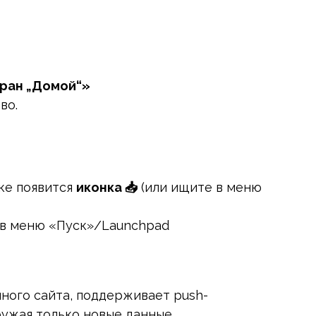
кран „Домой“»
во.
ке появится
иконка 📥
(или ищите в меню
 в меню «Пуск»/Launchpad
чного сайта, поддерживает push-
ужая только новые данные.