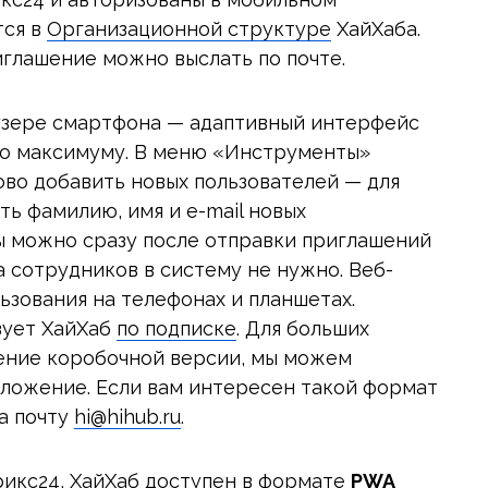
тся в
Организационной структуре
ХайХаба.
риглашение можно выслать по почте.
узере смартфона — адаптивный интерфейс
по максимуму. В меню «Инструменты»
во добавить новых пользователей — для
ь фамилию, имя и e-mail новых
ты можно сразу после отправки приглашений
а сотрудников в систему не нужно. Веб-
ьзования на телефонах и планшетах.
зует ХайХаб
по подписке
. Для больших
ение коробочной версии, мы можем
ложение. Если вам интересен такой формат
на почту
hi@hihub.ru
.
рикс24, ХайХаб доступен в формате
PWA