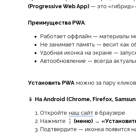
(Progressive Web App)
— это «гибрид» 
Преимущества PWA
:
Работает оффлайн — материалы м
Не занимает память — весит как о
Удобная иконка на экране — запус
Автообновление — всегда актуальн
Установить PWA
можно за пару кликов
📱
На Android
(Chrome, Firefox, Samsun
Откройте
наш сайт
в браузере
Нажмите
⋮ (меню)
→
«Установит
Подтвердите — иконка появится на