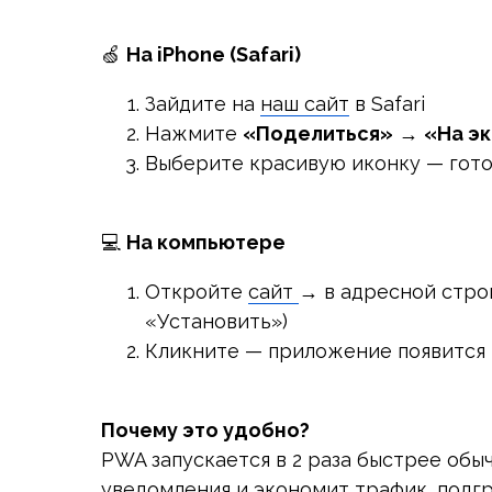
🍏
На iPhone (Safari)
Зайдите на
наш сайт
в Safari
Нажмите
«Поделиться»
→
«На э
Выберите красивую иконку — гото
💻
На компьютере
Откройте
сайт
→ в адресной стро
«Установить»)
Кликните — приложение появится
Почему это удобно?
PWA запускается в 2 раза быстрее обы
уведомления и экономит трафик, подгр