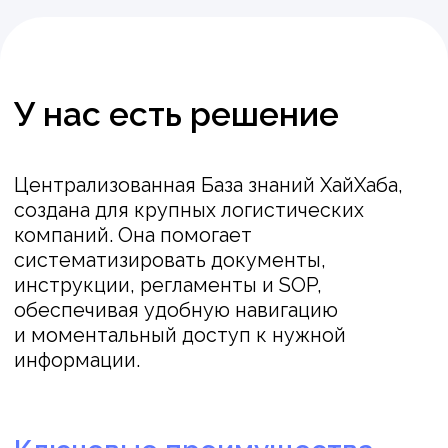
Отдельные пространства
О пространствах
Создавайте отдельные пространства для
каждого филиала, склада, подразделения
или группы — с независимой структурой,
правами доступа и контентом. Это
позволяет поддерживать порядок,
исключать путаницу и обеспечить
каждому филиалу доступ к нужной именно
ему информации.
Логика работы напоминает знакомые
инструменты вроде Confluence,
но адаптирована под задачи логистики
и не требует привыкания к новому
функционалу.