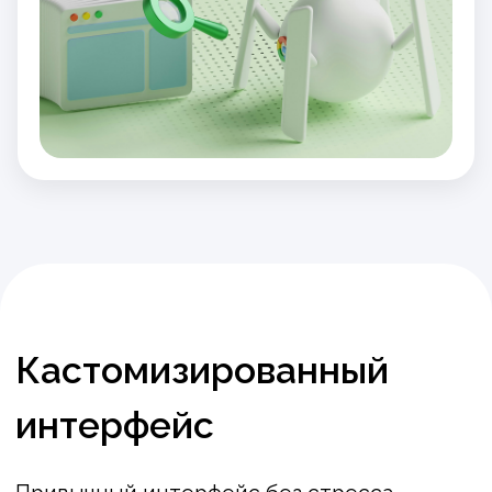
Заполните форму для
заказа Базы знаний
ФИО
*
E-mail
*
Телефон
*