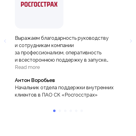
Выражаем благодарность руководству
и сотрудникам компании
за профессионализм, оперативность
и всестороннюю поддержку в запуске
проекта «База Знаний HiHub» на всех этапах
Read more
реализации.
Антон Воробьев
Начальник отдела поддержки внутренних
клиентов в ПАО СК «Росгосстрах»