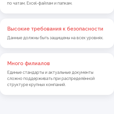
по чатам,
Excel-файлам
и папкам.
У нас есть решение
Централизованная База знаний ХайХаба,
создана для крупных логистических
компаний. Она помогает
Высокие требования к безопасности
систематизировать документы,
инструкции, регламенты и SOP,
Данные должны быть защищены на всех уровнях.
обеспечивая удобную навигацию
и моментальный доступ к нужной
информации.
Много филиалов
Ключевые преимущества
Единые стандарты и актуальные документы
сложно поддерживать при распределённой
структуре крупных компаний.