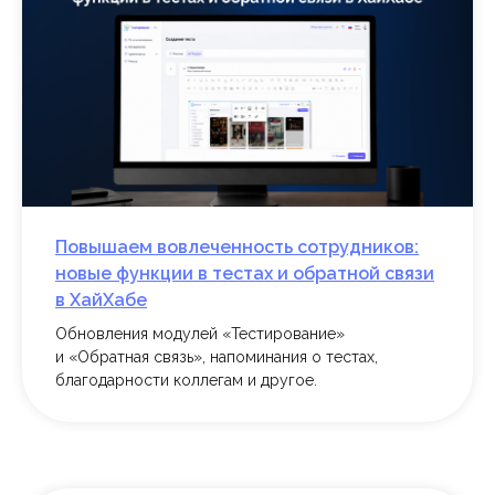
Пообщайся с поддержкой
в группе ВК
Перейти к группе
Повышаем вовлеченность сотрудников:
новые функции в тестах и обратной связи
в ХайХабе
Обновления модулей «Тестирование»
и «Обратная связь», напоминания о тестах,
Познакомься с нами
благодарности коллегам и другое.
в социальных сетях