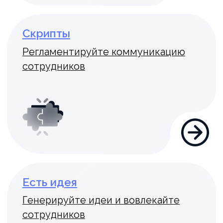
компетенции
Целеполагание
Скоро
Почему мы?