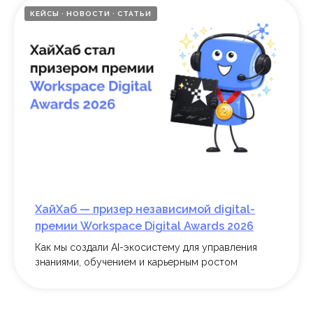
КЕЙСЫ
НОВОСТИ
СТАТЬИ
Подписывайтесь на
новости ХайХаба!
Пишем только о самом важном
и интересном — без спама и
только о ХайХабе.
ХайХаб — призер независимой digital-
премии Workspace Digital Awards 2026
Введите e-mail
*
Как мы создали AI-экосистему для управления
знаниями, обучением и карьерным ростом
Нажимая на кнопку «Отправить», я
даю
согласие
на обработку персональных
данных и подтверждаю, что принимаю
условия Политики обработки
*