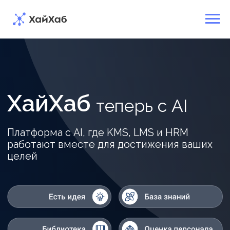
ХайХаб
т
е
п
е
р
ь
с
A
I
Платформа
с AI,
где
KMS,
LMS
и HRM
работают
вместе
для
достижения
ваших
целей