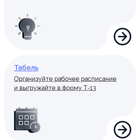
2
способа развертывания:
On-Premise и On-Cloud
10
партнёров, объединённых
доверием и стремлением
к успеху
Преимущества