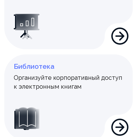
Управляйте должностями в компании
Структура
Визуализируйте организационную
структуру и настройте взаимосвязи
отделов
Компетенции
Формируйте и развивайте