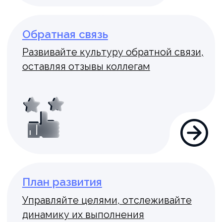
Есть идея
Генерируйте идеи и вовлекайте
сотрудников
Табель
Организуйте рабочее расписание
и выгружайте в форму Т-13
Должности