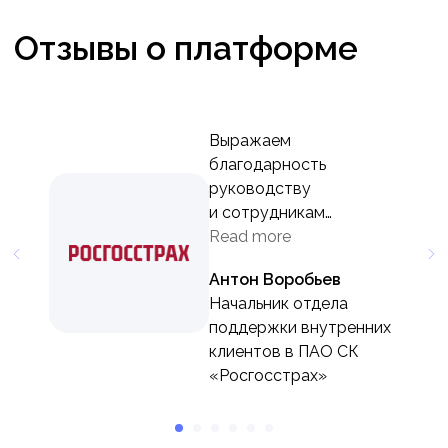
персональных данных.
Подписаться
Выражаем
благодарность
руководству
и сотрудникам
компании
Read more
за профессионализм,
Антон Воробьев
оперативность
Начальник отдела
и всестороннюю
поддержки внутренних
поддержку в запуске
клиентов в ПАО СК
проекта «База Знаний
«Росгосстрах»
HiHub» на всех этапах
реализации.