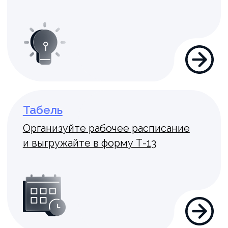
2
способа развертывания:
On-Premise и On-Cloud
10
партнёров, объединённых
доверием и стремлением
к успеху
Преимущества