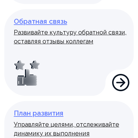
Есть идея
Генерируйте идеи и вовлекайте
сотрудников
Табель
Организуйте рабочее расписание
и выгружайте в форму Т-13
Должности