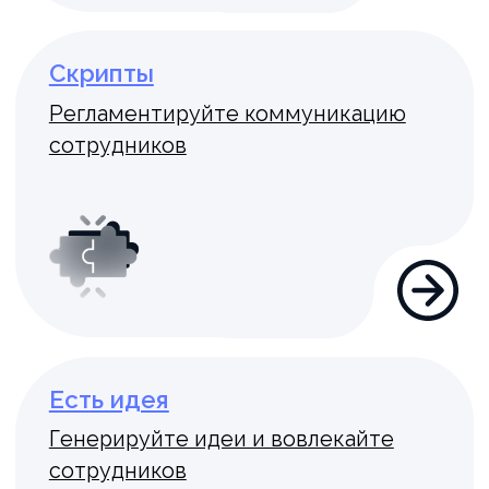
компетенции
Целеполагание
Скоро
Почему мы?