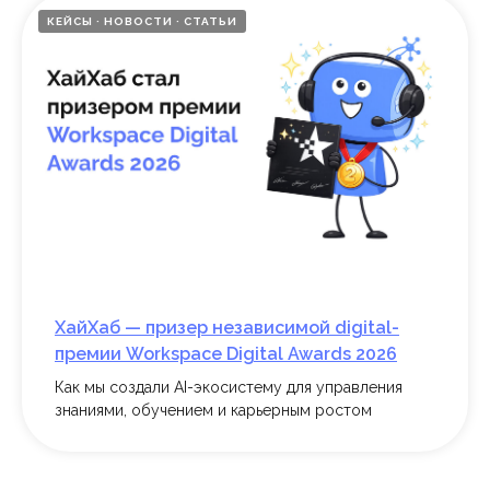
КЕЙСЫ
НОВОСТИ
СТАТЬИ
Подписывайтесь на
новости ХайХаба!
ХайХаб — призер независимой digital-
Пишем только о самом важном
премии Workspace Digital Awards 2026
и интересном — без спама и
только о ХайХабе.
Как мы создали AI-экосистему для управления
знаниями, обучением и карьерным ростом
Введите e-mail
*