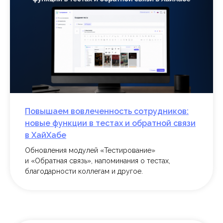
Заказать демонстрацию
Пообщайся с поддержкой
Повышаем вовлеченность сотрудников:
в группе ВК
новые функции в тестах и обратной связи
в ХайХабе
Перейти к группе
Обновления модулей «Тестирование»
и «Обратная связь», напоминания о тестах,
благодарности коллегам и другое.
Познакомься с нами
в социальных сетях