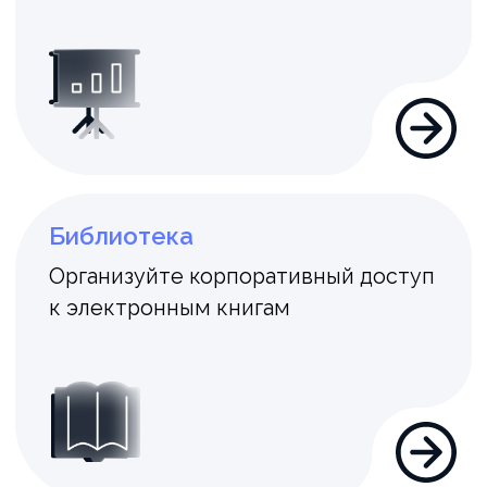
Управляйте должностями в компании
Структура
Визуализируйте организационную
структуру и настройте взаимосвязи
отделов
Компетенции
Формируйте и развивайте