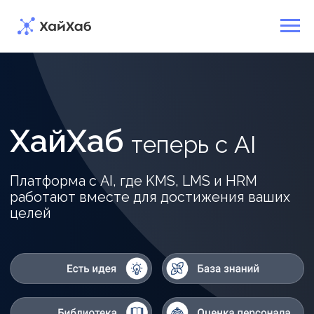
ХайХаб
т
е
п
е
р
ь
с
A
I
Платформа
с AI,
где
KMS,
LMS
и HRM
работают
вместе
для
достижения
ваших
целей