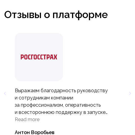
Нажимая на кнопку «Отправить», я
даю
согласие
на обработку персональных
данных и подтверждаю, что принимаю
условия Политики обработки
*
персональных данных.
Подписаться
Выражаем благодарность руководству
и сотрудникам компании
за профессионализм, оперативность
и всестороннюю поддержку в запуске
проекта «База Знаний HiHub» на всех этапах
Read more
реализации.
Антон Воробьев